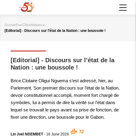
Aller
MAIN
au
NAVIGATION
contenu
principal
Accueil
-
-
Chroniques
-
Fil
[Editorial] - Discours sur l’état de la Nation : une boussole !
d'Ariane
CHRONIQUES
[Editorial] - Discours sur l’état de la
Nation : une boussole !
Brice Clotaire Oligui Nguema s’est adressé, hier, au
Parlement. Son premier discours sur l’état de la Nation,
devoir constitutionnel accompli, moment fort chargé de
symboles, lui a permis de dire la vérité sur l’état dans
lequel se trouvait le pays avant sa prise de fonction, de
fixer une direction, une boussole pour le Gabon.
72
Lin Joël NDEMBET
-
16 June 2026