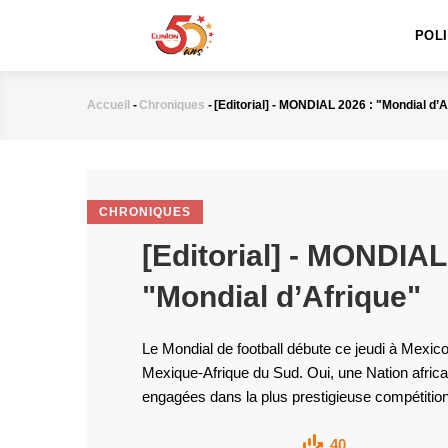
MAIN
Aller
NAVIGATION
au
POL
contenu
principal
Accueil
-
Chroniques
-
[Editorial] - MONDIAL 2026 : "Mondial d’A
Fil
d'Ariane
CHRONIQUES
[Editorial] - MONDIAL
"Mondial d’Afrique"
Le Mondial de football débute ce jeudi à Mexico
Mexique-Afrique du Sud. Oui, une Nation africai
engagées dans la plus prestigieuse compétition f
40