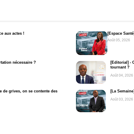
ce aux actes !
[Espace Santé
Août 05, 2026
tation nécessaire ?
[Editorial] -
tournant ?
Août 04, 2026
e de grives, on se contente des
[La Semaine]
Août 03, 2026