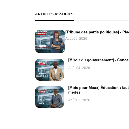
ARTICLES ASSOCIÉS
[Tribune des partis politiques] - Pla
Août 05, 2026
[Miroir du gouvernement] - Concer
Août 04, 2026
[Mots pour Maux]-Éducation : faut
merles !
Août 03, 2026