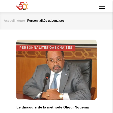
Aller
MAIN
au
NAVIGATION
contenu
principal
Accueil
-
Autre
-
Personnalités gabonaises
Fil
d'Ariane
PERSONNALITÉS GABONAISES
Le discours de la méthode Oligui Nguema