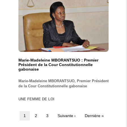
Marie-Madeleine MBORANTSUO : Premier
Président de la Cour Constitutionnelle
gabonaise
Marie-Madeleine MBORANTSUO, Premier Président
de la Cour Constitutionnelle gabonaise
UNE FEMME DE LOI
Page
1
Page
2
Page
3
Page
Suivante ›
Dernière
Dernière »
Pagination
courante
suivante
page