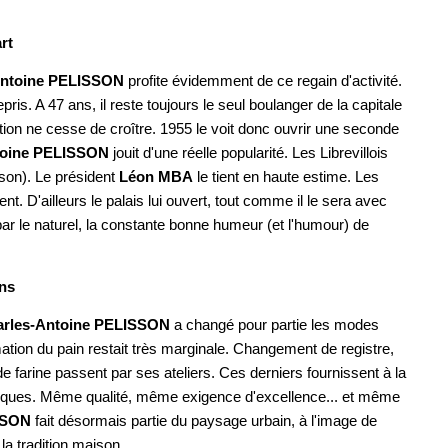
rt
Antoine PELISSON
profite évidemment de ce regain d'activité.
is. A 47 ans, il reste toujours le seul boulanger de la capitale
ation ne cesse de croître. 1955 le voit donc ouvrir une seconde
toine PELISSON
jouit d'une réelle popularité. Les Librevillois
son). Le président
Léon MBA
le tient en haute estime. Les
 D'ailleurs le palais lui ouvert, tout comme il le sera avec
ar le naturel, la constante bonne humeur (et l'humour) de
ns
arles-Antoine PELISSON
a changé pour partie les modes
tion du pain restait très marginale. Changement de registre,
 farine passent par ses ateliers. Ces derniers fournissent à la
iosques. Même qualité, même exigence d'excellence... et même
SSON
fait désormais partie du paysage urbain, à l'image de
 la tradition maison.