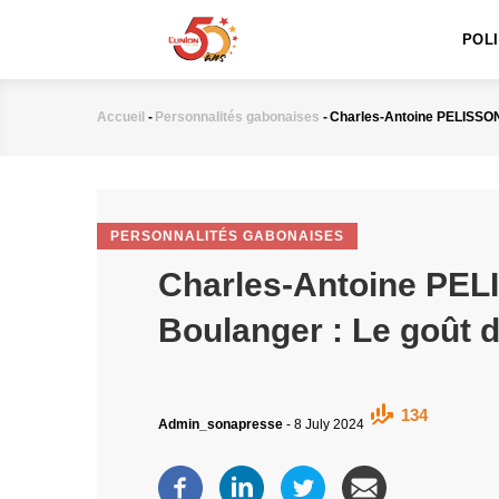
MAIN
Aller
NAVIGATION
au
POL
contenu
principal
Accueil
-
Personnalités gabonaises
-
Charles-Antoine PELISSON 
Fil
d'Ariane
PERSONNALITÉS GABONAISES
Charles-Antoine PEL
Boulanger : Le goût 
134
Admin_sonapresse
-
8 July 2024