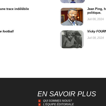
une trace indélébile
Jean Ping, h
politique.
Juil 08, 2024
 football
Vicky FOURN
Juil 08, 2024
EN SAVOIR PLUS
QUI SOMMES NOUS?
L'ÉQUIPE ÉDITORIALE