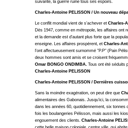
suivante, la guerre ruine tous ses espoirs.
Charles-Antoine PELISSON / Un nouveau dépa
Le conflit mondial vient de s'achever et
Charles-
Dès 1947, comme en métropole, les affaires ont repr
et la demande est d'autant plus forte que la popul
enseigne. Les affaires prospèrent, et
Charles-An
l'ont affectueusement surnommé "P.P" (Pain Pélis
deux hommes sont amis et se croisent fréquemment.
Omar BONGO ONDIMBA.
Tous ont été séduits p
Charles-Antoine PELISSON
Charles-Antoine PELISSON / Dernières cuisso
Sans la moindre exagération, on peut dire que
Ch
alimentaires des Gabonais. Jusqu'ici, la consomma
dans les années 60, quotidiennement, six tonnes de
fois les boulangeries Pélisson, mais aussi les k
engouement des clients.
Charles-Antoine PELI
cette belle maison coloniale, centre ville, qui abrite