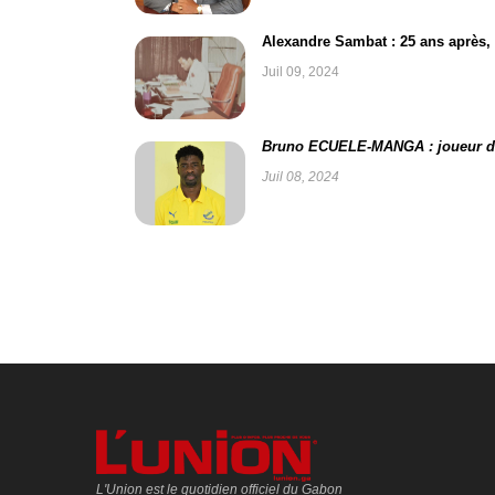
Alexandre Sambat : 25 ans après, 
Juil 09, 2024
Bruno ECUELE-MANGA : joueur de
Juil 08, 2024
L'Union est le quotidien officiel du Gabon