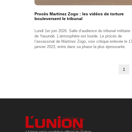
Procès Martinez Zogo : les vidéos de torture
bouleversent le tribunal
Lundi 1er juin 2026. Salle d’audience du tribunal militaire
de Yaoundé. L’atmosphère est lourde. Le procès de
l’assassinat de Martinez Zogo, voix critique enlevée le 1
janvier 2023, entre dans sa phase la plus éprouvante.
Pag
1
Pagination
cour
L'Union est le quotidien officiel du Gabon