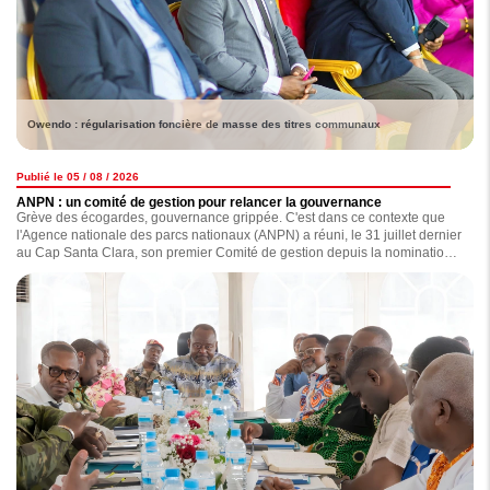
Owendo : régularisation foncière de masse des titres communaux
Publié le 05 / 08 / 2026
ANPN : un comité de gestion pour relancer la gouvernance
Grève des écogardes, gouvernance grippée. C'est dans ce contexte que
l'Agence nationale des parcs nationaux (ANPN) a réuni, le 31 juillet dernier
au Cap Santa Clara, son premier Comité de gestion depuis la nomination
de ses principaux dirigeants en octobre 2023. Au-delà de l'examen des
dossiers, cette session devait remettre en marche les instances dirigeantes
de l'Agence. Suffira-t-elle à sortir l'ANPN de l'impasse dans laquelle elle
semble plongée ?