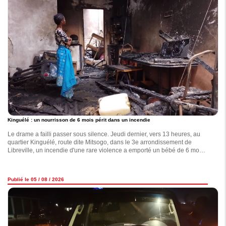
Kinguélé : un nourrisson de 6 mois périt dans un incendie
Le drame a failli passer sous silence. Jeudi dernier, vers 13 heures, au
quartier Kinguélé, route dite Mitsogo, dans le 3e arrondissement de
Libreville, un incendie d'une rare violence a emporté un bébé de 6 mois,
identifié comme Loraine Fleschka.
Publié le 05 / 08 / 2026