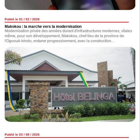
Publié le 01 / 02 / 2026
Makokou : la marche vers la modernisation
Modernisation privée des années durant d'infrastructures modernes, vitales
même, pour son développement, Makokou, chef-lieu de la province de
l'Ogooué-Ivindo, entame progressivement, avec la construction
d'infrastructures dont certaines ont été inaugurées en début de semaine
par le chef de l'Etat, Brice Clotaire Oligui Nguema, pendant que d'autres
sont en voie d'achèvement, sa marche vers un futur radieux. Au grand
bonheur des habitants de cette région située au nord-est du Gabon.
Publié le 03 / 08 / 2026