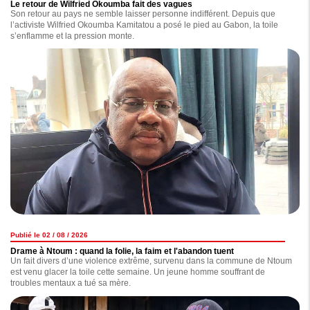
Le retour de Wilfried Okoumba fait des vagues
Son retour au pays ne semble laisser personne indifférent. Depuis que
l’activiste Wilfried Okoumba Kamitatou a posé le pied au Gabon, la toile
s’enflamme et la pression monte.
Publié le 02 / 08 / 2026
Drame à Ntoum : quand la folie, la faim et l'abandon tuent
Un fait divers d’une violence extrême, survenu dans la commune de Ntoum
est venu glacer la toile cette semaine. Un jeune homme souffrant de
troubles mentaux a tué sa mère.