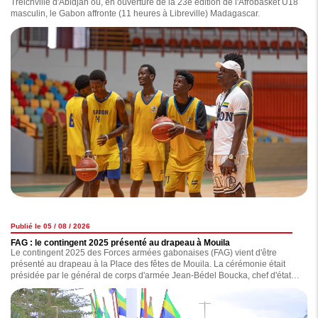
Treichville d'Abidjan où, en ouverture de la 23e édition de l'Afrobasket U18
masculin, le Gabon affronte (11 heures à Libreville) Madagascar.
Publié le 05 / 08 / 2026
FAG : le contingent 2025 présenté au drapeau à Mouila
Le contingent 2025 des Forces armées gabonaises (FAG) vient d'être
présenté au drapeau à la Place des fêtes de Mouila. La cérémonie était
présidée par le général de corps d'armée Jean-Bédel Boucka, chef d'état-
major général des Forces armées gabonaises.