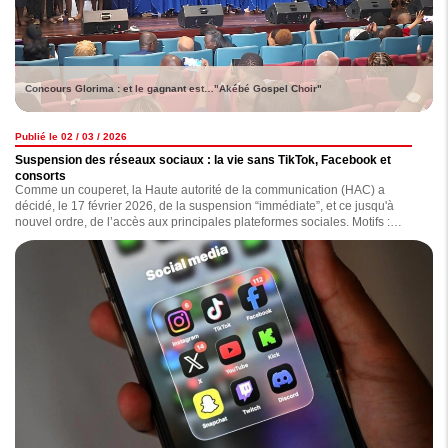
Concours Glorima : et le gagnant est…"Akébé Gospel Choir"
Publié le 02 / 03 / 2026
Suspension des réseaux sociaux : la vie sans TikTok, Facebook et
consorts
Comme un couperet, la Haute autorité de la communication (HAC) a
décidé, le 17 février 2026, de la suspension “immédiate”, et ce jusqu'à
nouvel ordre, de l’accès aux principales plateformes sociales. Motifs :
diffusion de contenus jugés “inappropriés, diffamatoires, haineux ou
injurieux”. Depuis lors, comment la population vit-elle cette situation ?
Lecture.