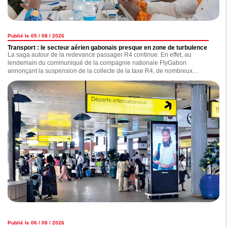
Publié le 05 / 08 / 2026
Transport : le secteur aérien gabonais presque en zone de turbulence
La saga autour de la redevance passager R4 continue. En effet, au
lendemain du communiqué de la compagnie nationale FlyGabon
annonçant la suspension de la collecte de la taxe R4, de nombreux
observateurs s'interrogent sur les réelles motivations de l'opérateur, qui,
selon nos informations, traînerait une dette de plus de 7 milliards de F CFA
concernant le versement de celle-ci. Ce nouveau coup de gueule de
FlyGabon est-il anodin ? la compagnie est-elle exempte de tout reproche ?
Nous avons enquêté.
Publié le 06 / 08 / 2026