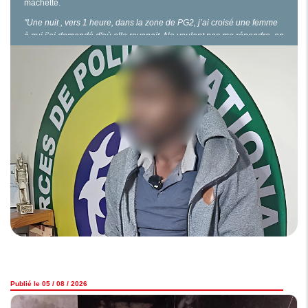
machette.
"Une nuit , vers 1 heure, dans la zone de PG2, j’ai croisé une femme
à qui j’ai demandé d'où elle revenait. Ne voulant pas me répondre, on
s’est chamaillé. Puis, je lui ai demandé de me donner son sac. Face à
son refus, j’ai sorti la machette qui était dissimulée dans mon
pantalon. Une…
Publié le 05 / 08 / 2026