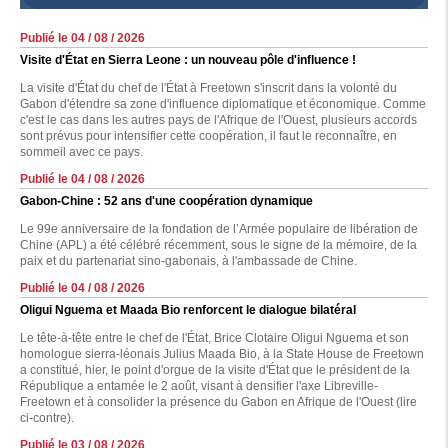
Publié le 04 / 08 / 2026
Visite d'État en Sierra Leone : un nouveau pôle d'influence !
La visite d'État du chef de l'État à Freetown s'inscrit dans la volonté du
Gabon d'étendre sa zone d'influence diplomatique et économique. Comme
c'est le cas dans les autres pays de l'Afrique de l'Ouest, plusieurs accords
sont prévus pour intensifier cette coopération, il faut le reconnaître, en
sommeil avec ce pays.
Publié le 04 / 08 / 2026
Gabon-Chine : 52 ans d'une coopération dynamique
Le 99e anniversaire de la fondation de l’Armée populaire de libération de
Chine (APL) a été célébré récemment, sous le signe de la mémoire, de la
paix et du partenariat sino-gabonais, à l'ambassade de Chine.
Publié le 04 / 08 / 2026
Oligui Nguema et Maada Bio renforcent le dialogue bilatéral
Le tête-à-tête entre le chef de l'État, Brice Clotaire Oligui Nguema et son
homologue sierra-léonais Julius Maada Bio, à la State House de Freetown
a constitué, hier, le point d'orgue de la visite d'État que le président de la
République a entamée le 2 août, visant à densifier l'axe Libreville-
Freetown et à consolider la présence du Gabon en Afrique de l'Ouest (lire
ci-contre).
Publié le 03 / 08 / 2026