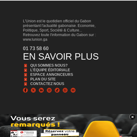
L'Union est le quotidien officiel du Gabon
présentant l'actualité gabonaise. Economie,
Politique, Sport, Société & Culture...
Retrouvez toute l'information du Gabon sur :
www.lunion.ga
01 73 58 60
EN SAVOIR PLUS
QUI SOMMES NOUS?
L'ÉQUIPE ÉDITORIALE
ESPACE ANNONCEURS
PLAN DU SITE
CONTACTEZ NOUS
×
BANNER_BAS
© Copyright 2024, Tous droits réservés | L'Union est édité par la Sonapresse
Plus d'infos, Plus proche de vous