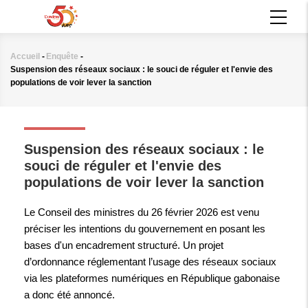
Aller
MAIN
au
NAVIGATION
contenu
principal
Accueil
-
Enquête
-
Fil
Suspension des réseaux sociaux : le souci de réguler et l'envie des
d'Ariane
populations de voir lever la sanction
ENQUÊTE
Suspension des réseaux sociaux : le
souci de réguler et l'envie des
populations de voir lever la sanction
Le Conseil des ministres du 26 février 2026 est venu
préciser les intentions du gouvernement en posant les
bases d'un encadrement structuré. Un projet
d’ordonnance réglementant l’usage des réseaux sociaux
via les plateformes numériques en République gabonaise
a donc été annoncé.