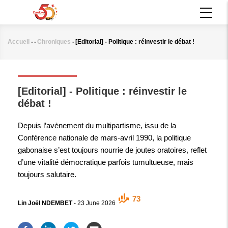
Aller
MAIN
au
NAVIGATION
contenu
principal
Accueil
-
-
Chroniques
-
[Editorial] - Politique : réinvestir le débat !
Fil
d'Ariane
CHRONIQUES
[Editorial] - Politique : réinvestir le
débat !
Depuis l’avènement du multipartisme, issu de la
Conférence nationale de mars-avril 1990, la politique
gabonaise s’est toujours nourrie de joutes oratoires, reflet
d’une vitalité démocratique parfois tumultueuse, mais
toujours salutaire.
73
Lin Joël NDEMBET
-
23 June 2026