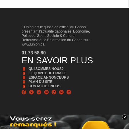
L'Union est le quotidien officiel du Gabon
présentant l'actualité gabonaise. Economie,
Politique, Sport, Société & Culture...
Retrouvez toute l'information du Gabon sur :
www.lunion.ga
01 73 58 60
EN SAVOIR PLUS
QUI SOMMES NOUS?
L'ÉQUIPE ÉDITORIALE
ESPACE ANNONCEURS
PLAN DU SITE
CONTACTEZ NOUS
×
BANNER_BAS
© Copyright 2024, Tous droits réservés | L'Union est édité par la Sonapresse