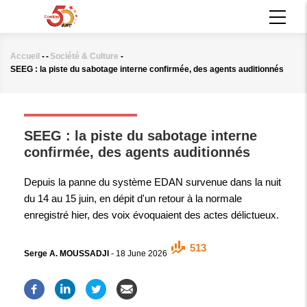
Aller
MAIN
au
NAVIGATION
contenu
principal
Accueil
-
-
Société & Culture
-
Fil
SEEG : la piste du sabotage interne confirmée, des agents auditionnés
d'Ariane
SOCIÉTÉ & CULTURE
SEEG : la piste du sabotage interne
confirmée, des agents auditionnés
Depuis la panne du système EDAN survenue dans la nuit
du 14 au 15 juin, en dépit d'un retour à la normale
enregistré hier, des voix évoquaient des actes délictueux.
513
Serge A. MOUSSADJI
-
18 June 2026