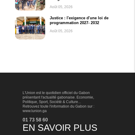
Août 05, 2026
Justice : l'exigence d'une loi de
programmation 2027- 2032
Août 05, 2026
L'Union est le quotidien officiel du Gabon
présentant l'actualité gabonaise. Economie,
Politique, Sport, Société & Culture...
Retrouvez toute l'information du Gabon sur :
www.lunion.ga
01 73 58 60
EN SAVOIR PLUS