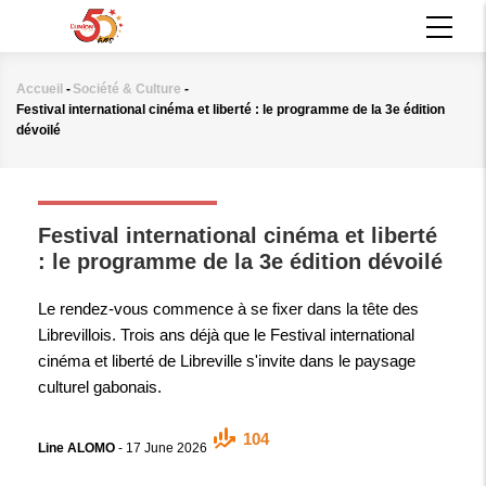
Aller
MAIN
au
NAVIGATION
contenu
principal
Accueil
-
Société & Culture
-
Fil
Festival international cinéma et liberté : le programme de la 3e édition
d'Ariane
dévoilé
SOCIÉTÉ & CULTURE
Festival international cinéma et liberté
: le programme de la 3e édition dévoilé
Le rendez-vous commence à se fixer dans la tête des
Librevillois. Trois ans déjà que le Festival international
cinéma et liberté de Libreville s'invite dans le paysage
culturel gabonais.
104
Line ALOMO
-
17 June 2026