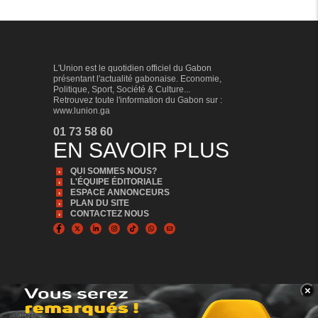
L'Union est le quotidien officiel du Gabon
présentant l'actualité gabonaise. Economie,
Politique, Sport, Société & Culture...
Retrouvez toute l'information du Gabon sur :
www.lunion.ga
01 73 58 60
EN SAVOIR PLUS
QUI SOMMES NOUS?
L'ÉQUIPE ÉDITORIALE
ESPACE ANNONCEURS
PLAN DU SITE
CONTACTEZ NOUS
×
BANNER_BAS
© Copyright 2024, Tous droits réservés | L'Union est édité par la Sonapresse