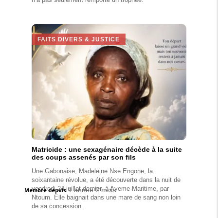
FAITS DIVERS & JUSTICE
Matricide : une sexagénaire décède à la suite
des coups assenés par son fils
Une Gabonaise, Madeleine Nse Engone, la
soixantaine révolue, a été découverte dans la nuit de
vendredi 24 juillet dernier, à Ayeme-Maritime, par
1 année 2 mois
Membre depuis
Ntoum. Elle baignait dans une mare de sang non loin
de sa concession.