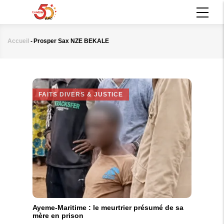
Aller
MAIN
au
NAVIGATION
contenu
principal
Accueil
-
Prosper Sax NZE BEKALE
Fil
d'Ariane
FAITS DIVERS & JUSTICE
Ayeme-Maritime : le meurtrier présumé de sa
mère en prison