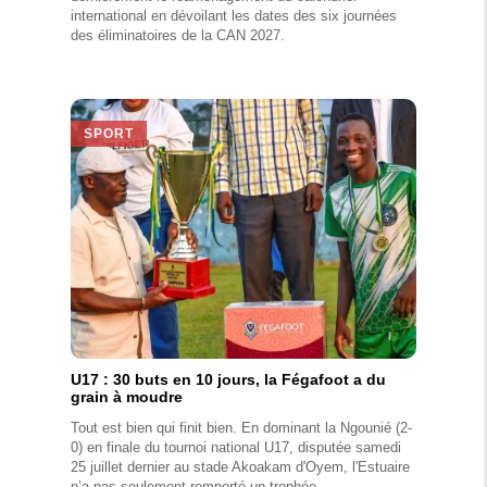
international en dévoilant les dates des six journées
des éliminatoires de la CAN 2027.
SPORT
U17 : 30 buts en 10 jours, la Fégafoot a du
grain à moudre
Tout est bien qui finit bien. En dominant la Ngounié (2-
0) en finale du tournoi national U17, disputée samedi
25 juillet dernier au stade Akoakam d'Oyem, l'Estuaire
n’a pas seulement remporté un trophée.