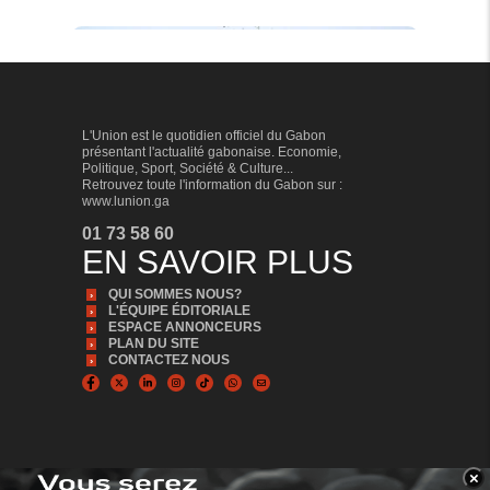
SPORT
L'Union est le quotidien officiel du Gabon
présentant l'actualité gabonaise. Economie,
Politique, Sport, Société & Culture...
Retrouvez toute l'information du Gabon sur :
www.lunion.ga
01 73 58 60
EN SAVOIR PLUS
QUI SOMMES NOUS?
Football/Tournoi national U17 2026 : l’Estuaire
L'ÉQUIPE ÉDITORIALE
vainqueur
ESPACE ANNONCEURS
PLAN DU SITE
Le verdict est tombé samedi au terme du tournoi
CONTACTEZ NOUS
national U17 masculin disputé au stade d'Akoakam
(Oyem) et qui a vu l'Estuaire décrocher le titre de
champion après avoir disposé de la Ngounié (2-0).
×