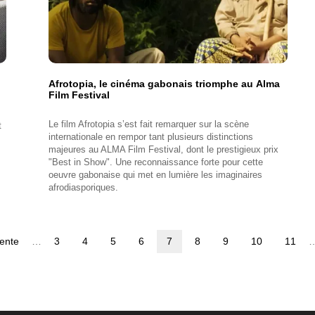
Afrotopia, le cinéma gabonais triomphe au Alma
Film Festival
Le film Afrotopia s’est fait remarquer sur la scène
t
internationale en rempor tant plusieurs distinctions
majeures au ALMA Film Festival, dont le prestigieux prix
"Best in Show". Une reconnaissance forte pour cette
oeuvre gabonaise qui met en lumière les imaginaires
afrodiasporiques.
ente
…
Page
3
Page
4
Page
5
Page
6
Page
7
Page
8
Page
9
Page
10
Page
11
nte
courante