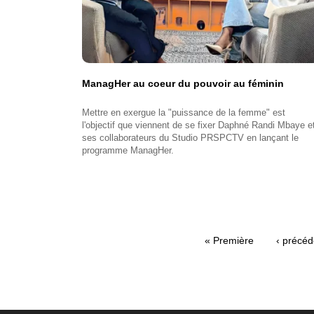
ManagHer au coeur du pouvoir au féminin
Mettre en exergue la "puissance de la femme" est
l'objectif que viennent de se fixer Daphné Randi Mbaye e
ses collaborateurs du Studio PRSPCTV en lançant le
programme ManagHer.
Première
« Première
Page
‹ précéd
Pagination
page
précéde