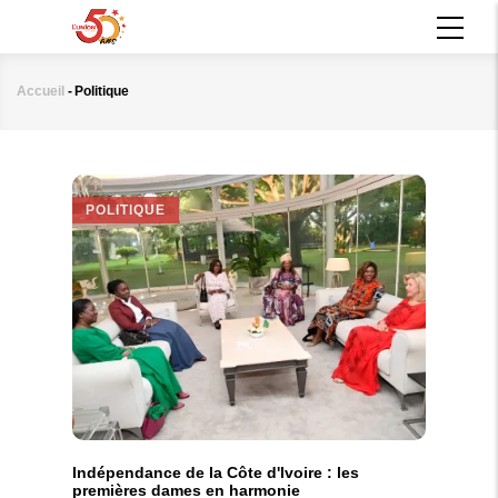
Aller
MAIN
au
NAVIGATION
contenu
principal
Accueil
-
Politique
Fil
d'Ariane
POLITIQUE
Indépendance de la Côte d'Ivoire : les
premières dames en harmonie