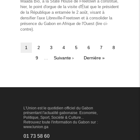
Maada Bio, à la State House de Freetown a constitué,
hier, le point d'orgue de la visite d'État que le président
de la République a entamée le 2 août, visant à
densifier l'axe Libreville-Freetown et à consolider la
présence du Gabon en Afrique de l'Ouest (lire ci-
contre).
Page
1
Page
2
Page
3
Page
4
Page
5
Page
6
Page
7
Page
8
Pagination
courante
Page
9
…
Page
Suivante ›
Dernière
Dernière »
suivante
page
L'Union est le quotidien officiel du Gabon
présentant l'actualité gabonaise. Economie,
Politique, Sport, Société & Culture...
Retrouvez toute l'information du Gabon sur :
www.lunion.ga
01 73 58 60