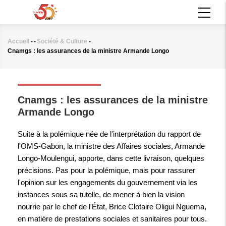
Aller
MAIN
au
NAVIGATION
contenu
principal
Accueil
-
-
Société & Culture
-
Fil
Cnamgs : les assurances de la ministre Armande Longo
d'Ariane
SOCIÉTÉ & CULTURE
Cnamgs : les assurances de la ministre
Armande Longo
Suite à la polémique née de l'interprétation du rapport de
l'OMS-Gabon, la ministre des Affaires sociales, Armande
Longo-Moulengui, apporte, dans cette livraison, quelques
précisions. Pas pour la polémique, mais pour rassurer
l'opinion sur les engagements du gouvernement via les
instances sous sa tutelle, de mener à bien la vision
nourrie par le chef de l'État, Brice Clotaire Oligui Nguema,
en matière de prestations sociales et sanitaires pour tous.