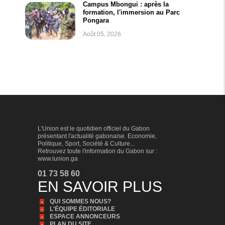
Campus Mbongui : après la
formation, l'immersion au Parc
Pongara
Août 05, 2026
L'Union est le quotidien officiel du Gabon
présentant l'actualité gabonaise. Economie,
Politique, Sport, Société & Culture...
Retrouvez toute l'information du Gabon sur :
www.lunion.ga
01 73 58 60
EN SAVOIR PLUS
QUI SOMMES NOUS?
L'ÉQUIPE ÉDITORIALE
ESPACE ANNONCEURS
PLAN DU SITE