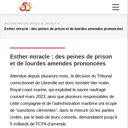
Aller
MAIN
au
NAVIGATION
contenu
principal
Accueil
-
-
Faits divers & Justice
-
Fil
Esther miracle : des peines de prison et de lourdes amendes prononcées
d'Ariane
FAITS DIVERS & JUSTICE
Esther miracle : des peines de prison
et de lourdes amendes prononcées
Attendue depuis plusieurs mois, la décision du Tribunal
correctionnel de Libreville est donc tombée hier matin.
Royal coast marine, qui exploitait le navire naufragé
courant mars 2023, ainsi que plusieurs responsables de
cette compagnie et de l'administration maritime ont écopé
de "sanctions clémentes", dans la mesure où les parties
civiles, par le biais de leurs conseils, demandaient jusqu'à
5 milliards de FCFA d'amende.