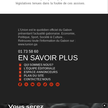
législatives tenues dans la foulée de ces assises.
POLITIQUE
L'Union est le quotidien officiel du Gabon
présentant l'actualité gabonaise. Economie,
Politique, Sport, Société & Culture...
Retrouvez toute l'information du Gabon sur :
www.lunion.ga
01 73 58 60
EN SAVOIR PLUS
QUI SOMMES NOUS?
L'ÉQUIPE ÉDITORIALE
ESPACE ANNONCEURS
PLAN DU SITE
Gouvernance : Oligui Nguema défend son
CONTACTEZ NOUS
action et ses ambitions
Dans un entretien accordé à France 24 le 2 juin à la
Cité de la Démocratie, le président de la République,
Brice Clotaire Oligui Nguema, a abordé plusieurs
sujets majeurs.
×