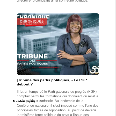
directoire, prolongeant ainsi son règne politique.
CHRONIQUES
[Tribune des partis politiques] - Le PGP
debout ?
Il fut un temps où le Parti gabonais du progrès (PGP)
comptait parmi les formations qui donnaient du relief à
la vie politique nationale. Au lendemain de la
1 année
Membre depuis
Conférence nationale, il s'est imposé comme l'une des
principales forces de l'opposition, au point de devenir
la troisième force politique du pays à l'issue des