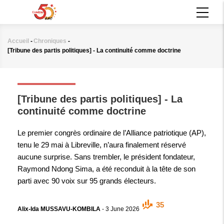
Aller
MAIN
au
NAVIGATION
contenu
principal
Accueil
-
Chroniques
-
Fil
[Tribune des partis politiques] - La continuité comme doctrine
d'Ariane
CHRONIQUES
[Tribune des partis politiques] - La
continuité comme doctrine
Le premier congrès ordinaire de l’Alliance patriotique (AP),
tenu le 29 mai à Libreville, n’aura finalement réservé
aucune surprise. Sans trembler, le président fondateur,
Raymond Ndong Sima, a été reconduit à la tête de son
parti avec 90 voix sur 95 grands électeurs.
35
Alix-Ida MUSSAVU-KOMBILA
-
3 June 2026