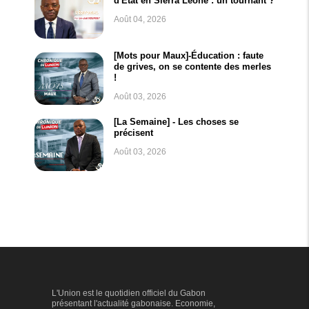
d'État en Sierra Leone : un tournant ?
Août 04, 2026
[Mots pour Maux]-Éducation : faute
de grives, on se contente des merles
!
Août 03, 2026
[La Semaine] - Les choses se
précisent
Août 03, 2026
L'Union est le quotidien officiel du Gabon
présentant l'actualité gabonaise. Economie,