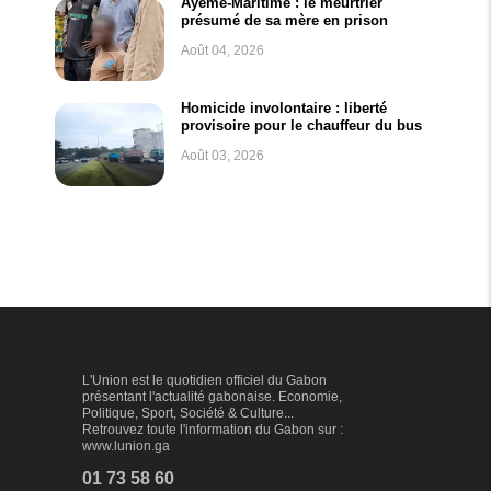
Ayeme-Maritime : le meurtrier
présumé de sa mère en prison
Août 04, 2026
Homicide involontaire : liberté
provisoire pour le chauffeur du bus
Août 03, 2026
L'Union est le quotidien officiel du Gabon
présentant l'actualité gabonaise. Economie,
Politique, Sport, Société & Culture...
Retrouvez toute l'information du Gabon sur :
www.lunion.ga
01 73 58 60