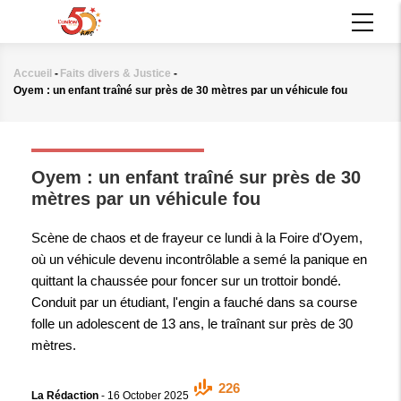
Aller
MAIN
au
NAVIGATION
contenu
principal
Accueil
-
Faits divers & Justice
-
Fil
Oyem : un enfant traîné sur près de 30 mètres par un véhicule fou
d'Ariane
FAITS DIVERS & JUSTICE
Oyem : un enfant traîné sur près de 30
mètres par un véhicule fou
Scène de chaos et de frayeur ce lundi à la Foire d'Oyem,
où un véhicule devenu incontrôlable a semé la panique en
quittant la chaussée pour foncer sur un trottoir bondé.
Conduit par un étudiant, l'engin a fauché dans sa course
folle un adolescent de 13 ans, le traînant sur près de 30
mètres.
226
La Rédaction
-
16 October 2025