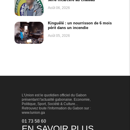
Août 06, 2026
Kinguélé : un nourrisson de 6 mois
périt dans un incendie
Août 05, 2026
L'Union est le quotidien officiel du Gabon
présentant l'actualité gabonaise. Economie,
Politique, Sport, Société & Culture...
Retrouvez toute l'information du Gabon sur :
www.lunion.ga
01 73 58 60
EN SAVOIR PLUS