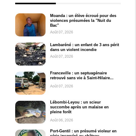
Moanda : un élève écroué pour des
violences présumées la "Nuit du
Bac"
Août 07, 2026
Lambaréné : un enfant de 3 ans périt
dans un violent incendie
Août 07, 2026
Franceville : un septuagénaire
retrouvé sans vie à Saint-Hilaire...
Août 07, 2026
Lébombi-Leyou : un scieur
succombe après un malaise en
pleine forêt
Août 06, 2026
Port-Gentil : un présumé violeur en
série incarcéré au château