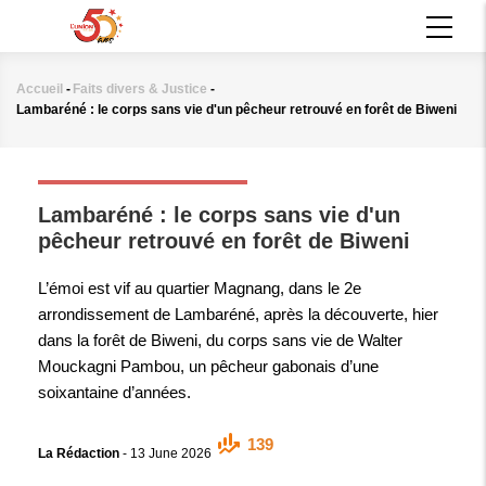
Aller
MAIN
au
NAVIGATION
contenu
principal
Accueil
-
Faits divers & Justice
-
Fil
Lambaréné : le corps sans vie d'un pêcheur retrouvé en forêt de Biweni
d'Ariane
FAITS DIVERS & JUSTICE
Lambaréné : le corps sans vie d'un
pêcheur retrouvé en forêt de Biweni
L’émoi est vif au quartier Magnang, dans le 2e
arrondissement de Lambaréné, après la découverte, hier
dans la forêt de Biweni, du corps sans vie de Walter
Mouckagni Pambou, un pêcheur gabonais d’une
soixantaine d’années.
139
La Rédaction
-
13 June 2026