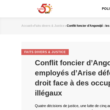
MAIN
Aller
NAVIGATION
au
POL
contenu
principal
Accueil
-
Faits divers & Justice
-
Conflit foncier d’Angondjé : le
Fil
d'Ariane
FAITS DIVERS & JUSTICE
Conflit foncier d’Ango
employés d’Arise déf
droit face à des occu
illégaux
Quatre décisions de justice, une lutte de cinq 