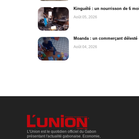
Kinguélé : un nourrisson de 6 moi
Août 05, 2026
Moanda : un commerçant délesté d
Août 04, 2026
L'Union est le quotidien officiel du Gabon
présentant l'actualité gabonaise. Economie,