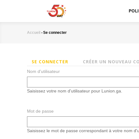
MAIN
Aller
NAVIGATION
au
POL
contenu
principal
Accueil
-
Se connecter
Fil
d'Ariane
SE CONNECTER
CRÉER UN NOUVEAU C
(ONGLET
Onglets
principaux
ACTIF)
Nom d'utilisateur
Saisissez votre nom d'utilisateur pour Lunion.ga.
Mot de passe
Saisissez le mot de passe correspondant à votre nom d'ut