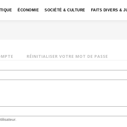
ITIQUE
ÉCONOMIE
SOCIÉTÉ & CULTURE
FAITS DIVERS & J
OMPTE
RÉINITIALISER VOTRE MOT DE PASSE
ilisateur.