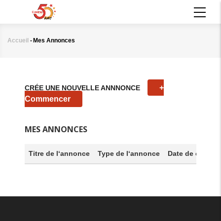
Aller
MAIN
au
NAVIGATION
contenu
principal
Accueil
-
Mes Annonces
Fil
d'Ariane
+
CRÉE UNE NOUVELLE ANNNONCE
Commencer
MES ANNONCES
Titre de l‘annonce
Type de l‘annonce
Date de créatio