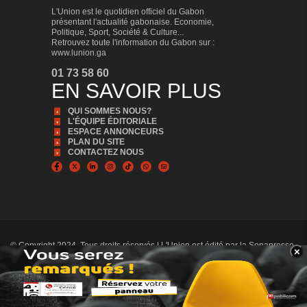
L'Union est le quotidien officiel du Gabon
présentant l'actualité gabonaise. Economie,
Politique, Sport, Société & Culture...
Retrouvez toute l'information du Gabon sur :
www.lunion.ga
01 73 58 60
EN SAVOIR PLUS
QUI SOMMES NOUS?
L'ÉQUIPE ÉDITORIALE
ESPACE ANNONCEURS
PLAN DU SITE
CONTACTEZ NOUS
© Copyright 2024, Tous droits réservés | L'Union est édité par la Sonapresse
×
Plus d'infos, Plus proche de vous
BANNER_BAS