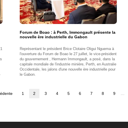
Forum de Boao : à Perth, Immongault présente la
nouvelle ère industrielle du Gabon
21
Représentant le président Brice Clotaire Oligui Nguema à
l'ouverture du Forum de Boao le 27 juillet, le vice-président
ls
du gouvernement , Hermann Immongault, a posé, dans la
capitale mondiale de l'industrie minière, Perth, en Australie
Occidentale, les jalons d'une nouvelle ère industrielle pour
e
le Gabon.
cédente
Page
1
Page
2
Page
3
Page
4
Page
5
Page
6
Page
7
Page
8
Page
9
…
dente
courante