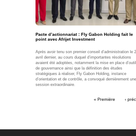
Pacte d’actionnariat : Fly Gabon Holding fait le
point avec Afrijet Investment
Après avoir tenu son premier conseil d’administration le 
avril dernier, au cours duquel d’importantes résolutions
avaient été adoptées, notamment la mise en place d’outi
de gouvernance ainsi que la définition des études
stratégiques à réaliser, Fly Gabon Holding, instance
d’orientation et de contrôle, a convoqué dernièrement un
session extraordinaire.
Première
« Première
Page
‹ pré
Pagination
page
précé