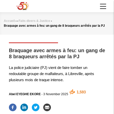
Aller
MAIN
au
NAVIGATION
contenu
principal
Accueil
-
-
Faits divers & Justice
-
Fil
Braquage avec armes à feu: un gang de 8 braqueurs arrêtés par la PJ
d'Ariane
FAITS DIVERS & JUSTICE
Braquage avec armes à feu: un gang de
8 braqueurs arrêtés par la PJ
La police judiciaire (PJ) vient de faire tomber un
redoutable groupe de malfaiteurs, à Libreville, après
plusieurs mois de traque intense.
1,593
Abel EYEGHE EKORE
-
3 November 2025