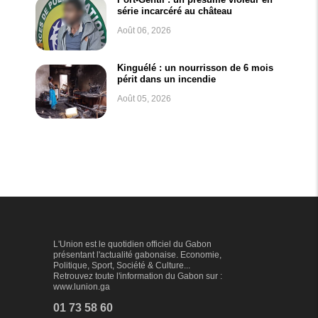
série incarcéré au château
Août 06, 2026
Kinguélé : un nourrisson de 6 mois
périt dans un incendie
Août 05, 2026
L'Union est le quotidien officiel du Gabon
présentant l'actualité gabonaise. Economie,
Politique, Sport, Société & Culture...
Retrouvez toute l'information du Gabon sur :
www.lunion.ga
01 73 58 60