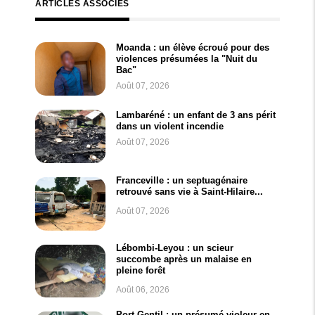
ARTICLES ASSOCIÉS
Moanda : un élève écroué pour des
violences présumées la "Nuit du
Bac"
Août 07, 2026
Lambaréné : un enfant de 3 ans périt
dans un violent incendie
Août 07, 2026
Franceville : un septuagénaire
retrouvé sans vie à Saint-Hilaire...
Août 07, 2026
Lébombi-Leyou : un scieur
succombe après un malaise en
pleine forêt
Août 06, 2026
Port-Gentil : un présumé violeur en