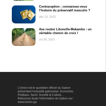
Contraception : connaissez-vous
l'histoire du préservatif masculin ?
déc 15, 2025
Axe routier Libreville-Mekambo : un
véritable chemin de croix !
oct 30, 2025
L'Union est le quotidien officiel du Gabon
présentant l'actualité gabonaise. Economie,
Politique, Sport, Société & Culture...
Retrouvez toute l'information du Gabon sur :
www.lunion.ga