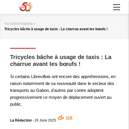
Aller
MAIN
au
NAVIGATION
contenu
principal
Accueil
-
Enquête
-
Fil
Tricycles bâche à usage de taxis : La charrue avant les bœufs !
d'Ariane
ENQUÊTE
Tricycles bâche à usage de taxis : La
charrue avant les bœufs !
Si certains Librevillois ont encore des appréhensions, en
raison notamment de sa nouveauté dans le secteur des
transports au Gabon, d'autres par contre adoptent
progressivement ce moyen de déplacement ouvert au
public.
118
La Rédaction
-
26 June 2025