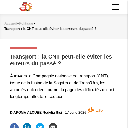
Aller
MAIN
au
NAVIGATION
contenu
principal
Accueil
-
Politique
-
Fil
Transport : la CNT peut-elle éviter les erreurs du passé ?
d'Ariane
POLITIQUE
Transport : la CNT peut-elle éviter les
erreurs du passé ?
À travers la Compagnie nationale de transport (CNT),
issue de la fusion de la Sogatra et de Trans'Urb, les
autorités entendent tourner la page des difficultés qui ont
longtemps affecté le secteur.
135
DIAPOMA ALOUBE Rodylia Risi
-
17 June 2026