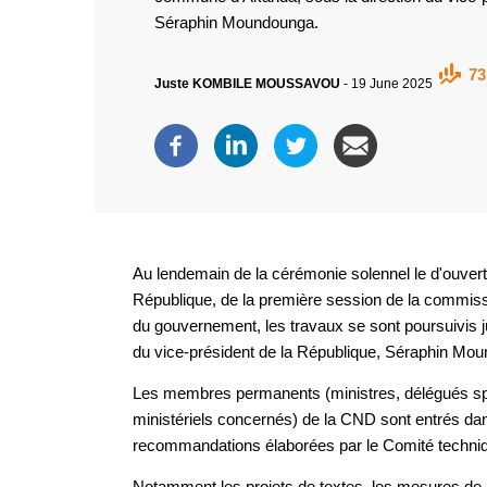
Séraphin Moundounga.
73
Juste KOMBILE MOUSSAVOU
-
19 June 2025
Au lendemain de la cérémonie solennel le d'ouvertu
République, de la première session de la commissi
du gouvernement, les travaux se sont poursuivis j
du vice-président de la République, Séraphin Mo
Les membres permanents (ministres, délégués s
ministériels concernés) de la CND sont entrés dans
recommandations élaborées par le Comité techniqu
Notamment les projets de textes, les mesures de mi