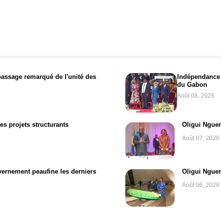
passage remarqué de l'unité des
Indépendance d
du Gabon
Août 08, 2026
es projets structurants
Oligui Nguem
Août 07, 2026
uvernement peaufine les derniers
Oligui Ngue
Août 06, 2026