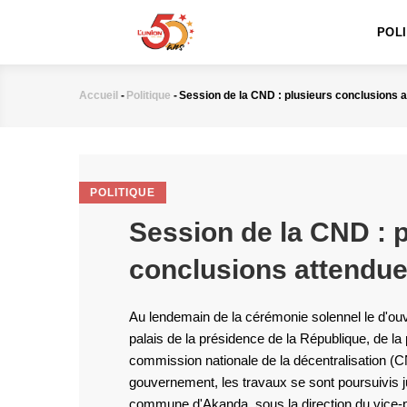
MAIN
Aller
NAVIGATION
au
POL
contenu
principal
Accueil
-
Politique
-
Session de la CND : plusieurs conclusions 
Fil
d'Ariane
POLITIQUE
Session de la CND : 
conclusions attendu
Au lendemain de la cérémonie solennel le d'ouve
palais de la présidence de la République, de la
commission nationale de la décentralisation (C
gouvernement, les travaux se sont poursuivis ju
commune d'Akanda, sous la direction du vice-p