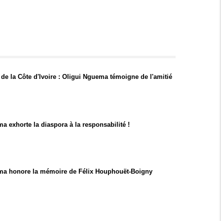
e la Côte d'Ivoire : Oligui Nguema témoigne de l'amitié
a exhorte la diaspora à la responsabilité !
ma honore la mémoire de Félix Houphouët-Boigny