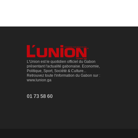
L'Union est le quotidien officiel du Gabon
présentant l'actualité gabonaise. Economie,
Politique, Sport, Société & Culture...
Retrouvez toute l'information du Gabon sur :
www.lunion.ga
01 73 58 60