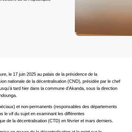
re, le 17 juin 2025 au palais de la présidence de la
on nationale de la décentralisation (CND), présidée par le chef
usqu'à tard hier dans la commune d'Akanda, sous la direction
undounga.
péciaux) et non-permanents (responsables des départements
 le vif du sujet en examinant les différentes
e de la décentralisation (CTD) en février et mars derniers.
se en œuvre de la décentralisation et le point sur le