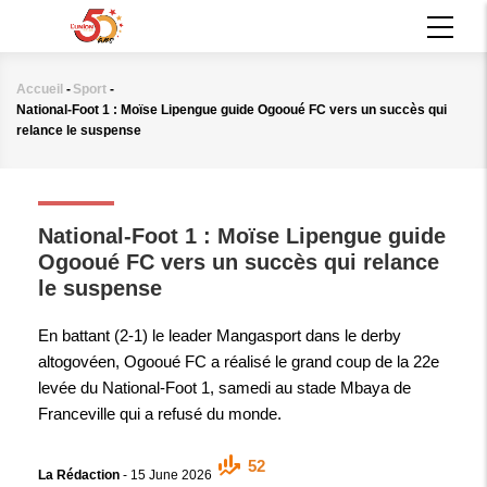
Aller
MAIN
au
NAVIGATION
contenu
principal
Accueil
-
Sport
-
Fil
National-Foot 1 : Moïse Lipengue guide Ogooué FC vers un succès qui
d'Ariane
relance le suspense
SPORT
National-Foot 1 : Moïse Lipengue guide
Ogooué FC vers un succès qui relance
le suspense
En battant (2-1) le leader Mangasport dans le derby
altogovéen, Ogooué FC a réalisé le grand coup de la 22e
levée du National-Foot 1, samedi au stade Mbaya de
Franceville qui a refusé du monde.
52
La Rédaction
-
15 June 2026