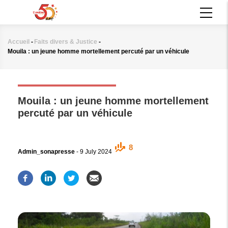
Aller
MAIN
au
NAVIGATION
contenu
principal
Accueil
-
Faits divers & Justice
-
Fil
Mouila : un jeune homme mortellement percuté par un véhicule
d'Ariane
FAITS DIVERS & JUSTICE
Mouila : un jeune homme mortellement
percuté par un véhicule
8
Admin_sonapresse
-
9 July 2024