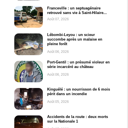
Franceville : un septuagénaire
retrouvé sans vie à Saint-Hilaire...
Août 07, 2026
Lébombi-Leyou : un scieur
succombe après un malaise en
pleine forêt
Août 06, 2026
Port-Gentil : un présumé violeur en
série incarcéré au château
Août 06, 2026
Kinguélé : un nourrisson de 6 mois
périt dans un incendie
Août 05, 2026
Accidents de la route : deux morts
sur la Nationale 1