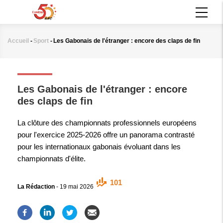
Aller
MAIN
au
NAVIGATION
contenu
principal
Accueil
-
Sport
-
Les Gabonais de l'étranger : encore des claps de fin
Fil
d'Ariane
SPORT
Les Gabonais de l'étranger : encore
des claps de fin
La clôture des championnats professionnels européens
pour l'exercice 2025-2026 offre un panorama contrasté
pour les internationaux gabonais évoluant dans les
championnats d'élite.
101
La Rédaction
-
19 mai 2026