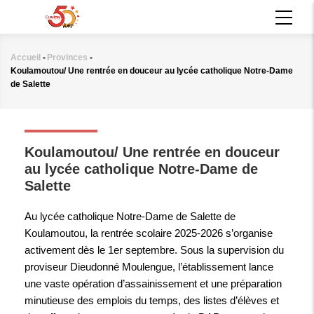
Aller
MAIN
au
NAVIGATION
contenu
principal
Accueil
-
Provinces
-
Fil
Koulamoutou/ Une rentrée en douceur au lycée catholique Notre-Dame
d'Ariane
de Salette
PROVINCES
Koulamoutou/ Une rentrée en douceur
au lycée catholique Notre-Dame de
Salette
Au lycée catholique Notre-Dame de Salette de
Koulamoutou, la rentrée scolaire 2025-2026 s’organise
activement dès le 1er septembre. Sous la supervision du
proviseur Dieudonné Moulengue, l’établissement lance
une vaste opération d’assainissement et une préparation
minutieuse des emplois du temps, des listes d’élèves et