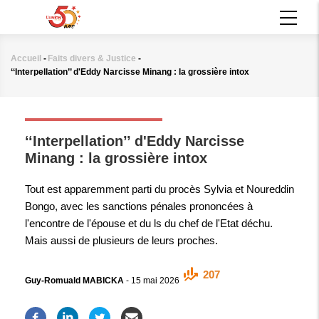
Aller
MAIN
au
NAVIGATION
contenu
principal
Accueil
-
Faits divers & Justice
-
Fil
‘‘Interpellation’’ d'Eddy Narcisse Minang : la grossière intox
d'Ariane
FAITS DIVERS & JUSTICE
‘‘Interpellation’’ d'Eddy Narcisse
Minang : la grossière intox
Tout est apparemment parti du procès Sylvia et Noureddin
Bongo, avec les sanctions pénales prononcées à
l'encontre de l'épouse et du ls du chef de l'Etat déchu.
Mais aussi de plusieurs de leurs proches.
207
Guy-Romuald MABICKA
-
15 mai 2026