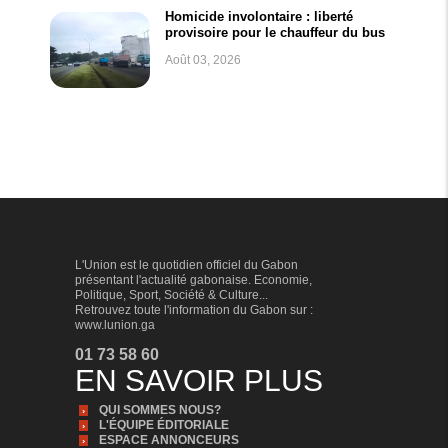
Homicide involontaire : liberté
provisoire pour le chauffeur du bus
Août 03, 2026
L'Union est le quotidien officiel du Gabon
présentant l'actualité gabonaise. Economie,
Politique, Sport, Société & Culture...
Retrouvez toute l'information du Gabon sur :
www.lunion.ga
01 73 58 60
EN SAVOIR PLUS
QUI SOMMES NOUS?
L'ÉQUIPE ÉDITORIALE
ESPACE ANNONCEURS