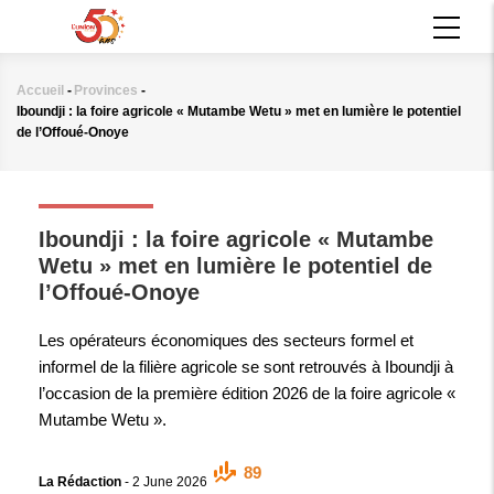
Aller
MAIN
au
NAVIGATION
contenu
principal
Accueil
-
Provinces
-
Fil
Iboundji : la foire agricole « Mutambe Wetu » met en lumière le potentiel
d'Ariane
de l’Offoué-Onoye
PROVINCES
Iboundji : la foire agricole « Mutambe
Wetu » met en lumière le potentiel de
l’Offoué-Onoye
Les opérateurs économiques des secteurs formel et
informel de la filière agricole se sont retrouvés à Iboundji à
l’occasion de la première édition 2026 de la foire agricole «
Mutambe Wetu ».
89
La Rédaction
-
2 June 2026