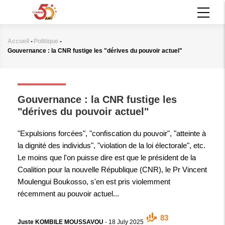
Aller
MAIN
au
NAVIGATION
contenu
principal
Accueil
-
Politique
-
Fil
Gouvernance : la CNR fustige les "dérives du pouvoir actuel"
d'Ariane
POLITIQUE
Gouvernance : la CNR fustige les
"dérives du pouvoir actuel"
"Expulsions forcées", "confiscation du pouvoir", "atteinte à
la dignité des individus", "violation de la loi électorale", etc.
Le moins que l'on puisse dire est que le président de la
Coalition pour la nouvelle République (CNR), le Pr Vincent
Moulengui Boukosso, s'en est pris violemment
récemment au pouvoir actuel...
83
Juste KOMBILE MOUSSAVOU
-
18 July 2025