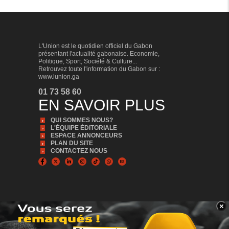
L'Union est le quotidien officiel du Gabon
présentant l'actualité gabonaise. Economie,
Politique, Sport, Société & Culture...
Retrouvez toute l'information du Gabon sur :
www.lunion.ga
01 73 58 60
EN SAVOIR PLUS
QUI SOMMES NOUS?
L'ÉQUIPE ÉDITORIALE
ESPACE ANNONCEURS
PLAN DU SITE
CONTACTEZ NOUS
×
BANNER_BAS
© Copyright 2024, Tous droits réservés | L'Union est édité par la Sonapresse