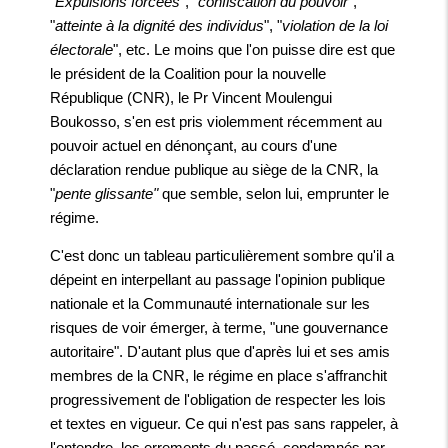
"
Expulsions forcées
", "
confiscation du pouvoir"
,
"
atteinte à la dignité des individus
", "
violation de la loi
électorale
", etc. Le moins que l'on puisse dire est que
le président de la Coalition pour la nouvelle
République (CNR), le Pr Vincent Moulengui
Boukosso, s'en est pris violemment récemment au
pouvoir actuel en dénonçant, au cours d'une
déclaration rendue publique au siège de la CNR, la
"
pente glissante"
que semble, selon lui, emprunter le
régime.
C'est donc un tableau particulièrement sombre qu'il a
dépeint en interpellant au passage l'opinion publique
nationale et la Communauté internationale sur les
risques de voir émerger, à terme, "une gouvernance
autoritaire". D'autant plus que d'après lui et ses amis
membres de la CNR, le régime en place s'affranchit
progressivement de l'obligation de respecter les lois
et textes en vigueur. Ce qui n'est pas sans rappeler, à
l'entendre, les errements du passé, condamnés par