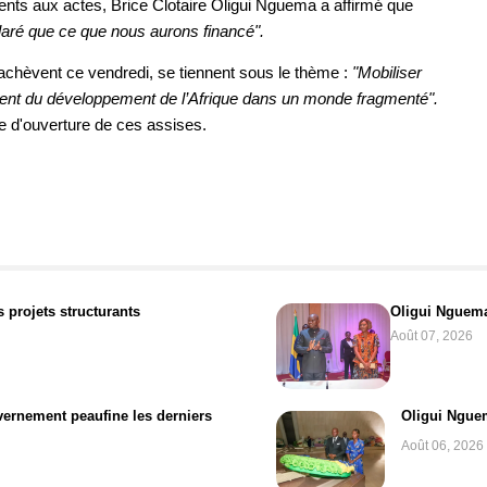
ents aux actes, Brice Clotaire Oligui Nguema a affirmé que
claré que ce que nous aurons financé".
chèvent ce vendredi, se tiennent sous le thème :
"Mobiliser
ment du développement de l’Afrique dans un monde fragmenté".
ie d'ouverture de ces assises.
 projets structurants
Oligui Nguema 
Août 07, 2026
uvernement peaufine les derniers
Oligui Ngue
Août 06, 2026