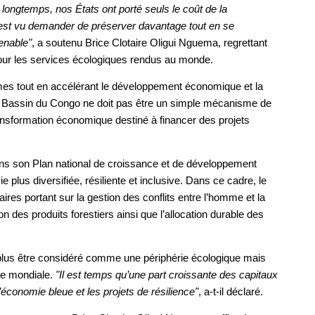
 longtemps, nos États ont porté seuls le coût de la
s’est vu demander de préserver davantage tout en se
enable"
, a soutenu Brice Clotaire Oligui Nguema, regrettant
our les services écologiques rendus au monde.
èmes tout en accélérant le développement économique et la
 le Bassin du Congo ne doit pas être un simple mécanisme de
ansformation économique destiné à financer des projets
 dans son Plan national de croissance et de développement
lus diversifiée, résiliente et inclusive. Dans ce cadre, le
ires portant sur la gestion des conflits entre l’homme et la
n des produits forestiers ainsi que l’allocation durable des
t plus être considéré comme une périphérie écologique mais
ue mondiale.
"Il est temps qu’une part croissante des capitaux
l’économie bleue et les projets de résilience"
, a-t-il déclaré.