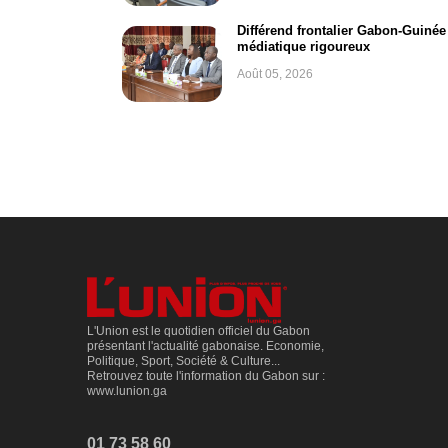
Différend frontalier Gabon-Guinée 
médiatique rigoureux
Août 05, 2026
L'Union est le quotidien officiel du Gabon
présentant l'actualité gabonaise. Economie,
Politique, Sport, Société & Culture...
Retrouvez toute l'information du Gabon sur :
www.lunion.ga
01 73 58 60