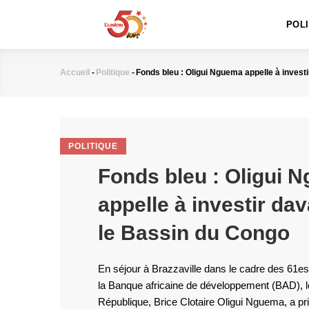
MAIN
Aller
NAVIGATION
au
POL
contenu
principal
Accueil
-
Politique
-
Fonds bleu : Oligui Nguema appelle à inves
Fil
d'Ariane
POLITIQUE
Fonds bleu : Oligui 
appelle à investir da
le Bassin du Congo
En séjour à Brazzaville dans le cadre des 61
la Banque africaine de développement (BAD), le
République, Brice Clotaire Oligui Nguema, a pris