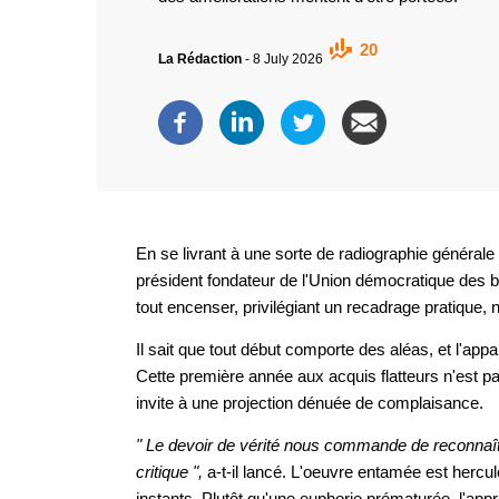
20
La Rédaction
-
8 July 2026
En se livrant à une sorte de radiographie générale 
président fondateur de l'Union démocratique des b
tout encenser, privilégiant un recadrage pratique,
Il sait que tout début comporte des aléas, et l'app
Cette première année aux acquis flatteurs n'est pa
invite à une projection dénuée de complaisance.
" Le devoir de vérité nous commande de reconnaître
critique ",
a-t-il lancé. L'oeuvre entamée est herc
instants. Plutôt qu'une euphorie prématurée, l'ap