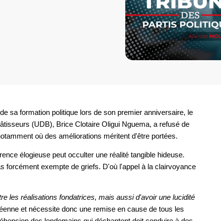
de sa formation politique lors de son premier anniversaire, le
âtisseurs (UDB), Brice Clotaire Oligui Nguema, a refusé de
 notamment où des améliorations méritent d'être portées.
arence élogieuse peut occulter une réalité tangible hideuse.
s forcément exempte de griefs. D'où l'appel à la clairvoyance
 les réalisations fondatrices, mais aussi d'avoir une lucidité
uléenne et nécessite donc une remise en cause de tous les
préhension des lendemains qui déchantent doit conduire à des