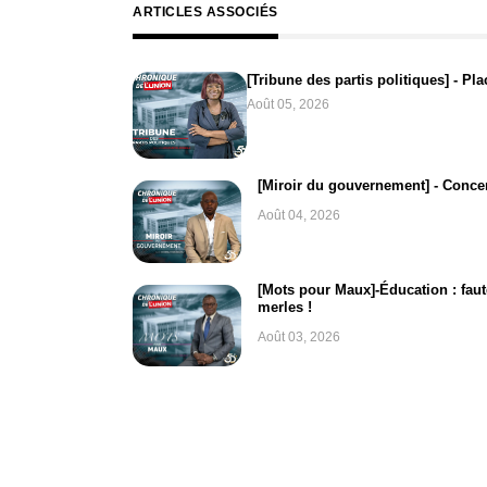
ARTICLES ASSOCIÉS
[Tribune des partis politiques] - Pla
Août 05, 2026
[Miroir du gouvernement] - Concer
Août 04, 2026
[Mots pour Maux]-Éducation : faut
merles !
Août 03, 2026