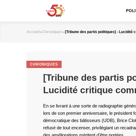
MAIN
Aller
NAVIGATION
au
POL
contenu
principal
Accueil
-
Chroniques
-
[Tribune des partis politiques] - Lucidité
Fil
d'Ariane
CHRONIQUES
[Tribune des partis po
Lucidité critique com
En se livrant à une sorte de radiographie généra
lors de son premier anniversaire, le président f
démocratique des bâtisseurs (UDB), Brice Clot
refusé de tout encenser, privilégiant un recad
des améliorations méritent d'être portées.