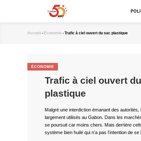
MAIN
Aller
NAVIGATION
au
POL
contenu
principal
Accueil
-
Économie
-
Trafic à ciel ouvert du sac plastique
Fil
d'Ariane
ÉCONOMIE
Trafic à ciel ouvert d
plastique
Malgré une interdiction émanant des autorités, 
largement utilisés au Gabon. Dans les marchés 
se poursuit car moins chers. Mais derrière cet
système bien huilé qui n'a pas l'intention de se l