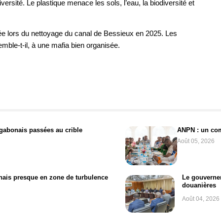
versité. Le plastique menace les sols, l’eau, la biodiversité et
rée lors du nettoyage du canal de Bessieux en 2025. Les
emble-t-il, à une mafia bien organisée.
l gabonais passées au crible
ANPN : un com
Août 05, 2026
onais presque en zone de turbulence
Le gouvernem
douanières
Août 04, 2026