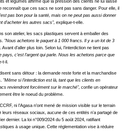
et légumes affirme que la pression des clients ne lui laisse
reconnaît que ces sacs ne sont pas sans danger. Pour elle, il
’est pas bon pour la santé, mais on ne peut pas aussi donner
nt d'acheter les autres sacs",
explique-t-elle.
ns son atelier, les sacs plastiques servent à emballer des
s.
"Nous achetons le paquet à 1 000 francs. Il y a un lot de 3
 Avant d’aller plus loin. Selon lui, l’interdiction ne tient pas
 pays, c’est l’argent qui parle. Nous les achetons parce que
-t-il.
isent sans détour : la demande reste forte et la marchandise
s.
"Même si l’interdiction est là, tant que les clients en
sacs reviendront forcément sur le marché",
confie un opérateur
tement être le noeud du problème.
CRF, ni l’Agasa n’ont mené de mission visible sur le terrain
 leurs réseaux sociaux, aucune de ces entités n'a partagé de
er dernier. La loi n°009/2024 du 5 août 2024, ratifiant
astiques à usage unique. Cette réglementation vise à réduire