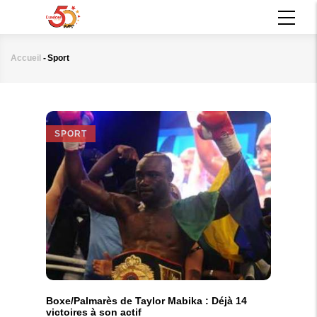
Aller
MAIN
au
NAVIGATION
contenu
principal
Accueil
-
Sport
Fil
d'Ariane
SPORT
Boxe/Palmarès de Taylor Mabika : Déjà 14
victoires à son actif