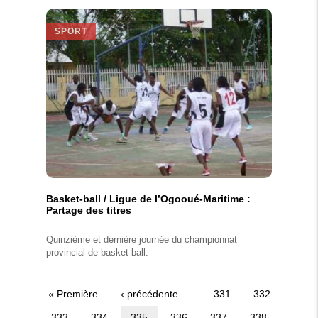
SPORT
Basket-ball / Ligue de l’Ogooué-Maritime :
Partage des titres
Quinzième et dernière journée du championnat
provincial de basket-ball.
Première
« Première
Page
‹ précédente
…
Page
331
Page
332
Pagination
page
précédente
Page
333
Page
334
Page
335
Page
336
Page
337
Page
338