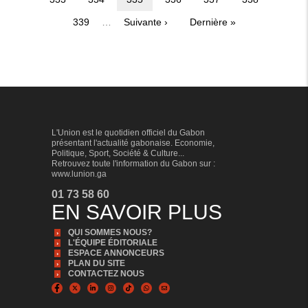
courante
Page
339
…
Page
Suivante ›
Dernière
Dernière »
suivante
page
L'Union est le quotidien officiel du Gabon
présentant l'actualité gabonaise. Economie,
Politique, Sport, Société & Culture...
Retrouvez toute l'information du Gabon sur :
www.lunion.ga
01 73 58 60
EN SAVOIR PLUS
QUI SOMMES NOUS?
L'ÉQUIPE ÉDITORIALE
ESPACE ANNONCEURS
PLAN DU SITE
CONTACTEZ NOUS