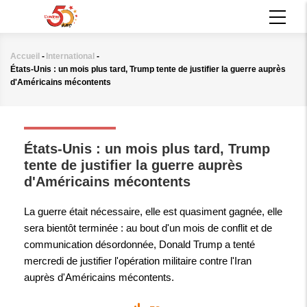
Aller
MAIN
au
NAVIGATION
contenu
principal
Accueil
-
International
-
Fil
États-Unis : un mois plus tard, Trump tente de justifier la guerre auprès
d'Ariane
d'Américains mécontents
INTERNATIONAL
États-Unis : un mois plus tard, Trump
tente de justifier la guerre auprès
d'Américains mécontents
La guerre était nécessaire, elle est quasiment gagnée, elle
sera bientôt terminée : au bout d'un mois de conflit et de
communication désordonnée, Donald Trump a tenté
mercredi de justifier l'opération militaire contre l'Iran
auprès d'Américains mécontents.