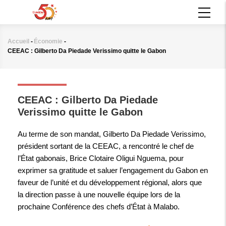
Aller
MAIN
au
NAVIGATION
contenu
principal
Accueil
-
Économie
-
Fil
CEEAC : Gilberto Da Piedade Verissimo quitte le Gabon
d'Ariane
ÉCONOMIE
CEEAC : Gilberto Da Piedade
Verissimo quitte le Gabon
Au terme de son mandat, Gilberto Da Piedade Verissimo,
président sortant de la CEEAC, a rencontré le chef de
l’État gabonais, Brice Clotaire Oligui Nguema, pour
exprimer sa gratitude et saluer l’engagement du Gabon en
faveur de l’unité et du développement régional, alors que
la direction passe à une nouvelle équipe lors de la
prochaine Conférence des chefs d’État à Malabo.