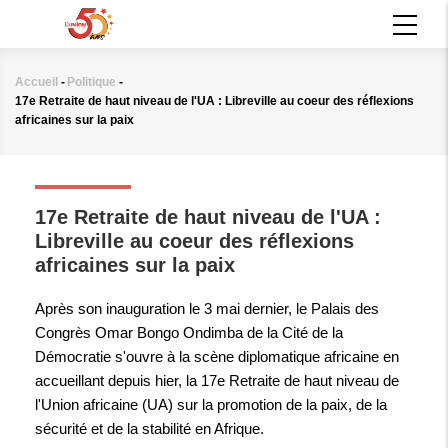
Aller
MAIN
au
NAVIGATION
contenu
principal
Accueil
-
Politique
-
Fil
17e Retraite de haut niveau de l'UA : Libreville au coeur des réflexions
d'Ariane
africaines sur la paix
POLITIQUE
17e Retraite de haut niveau de l'UA :
Libreville au coeur des réflexions
africaines sur la paix
Après son inauguration le 3 mai dernier, le Palais des
Congrès Omar Bongo Ondimba de la Cité de la
Démocratie s'ouvre à la scène diplomatique africaine en
accueillant depuis hier, la 17e Retraite de haut niveau de
l'Union africaine (UA) sur la promotion de la paix, de la
sécurité et de la stabilité en Afrique.