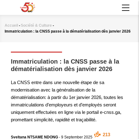
Aller
MAIN
au
NAVIGATION
contenu
principal
Accueil
-
Société & Culture
-
Fil
Immatriculation : la CNSS passe à la dématérialisation dès janvier 2026
d'Ariane
SOCIÉTÉ & CULTURE
Immatriculation : la CNSS passe à la
dématérialisation dès janvier 2026
La CNSS entre dans une nouvelle étape de sa
modernisation avec la généralisation de la
dématérialisation: à partir du 1er janvier 2026, toutes les
immatriculations d’employeurs et d’employés seront
uniquement effectuées en ligne via le portail e-cnss.ga,
promettant simplicité, rapidité et traçabilité.
213
Sveltana NTSAME NDONG
-
9 September 2025