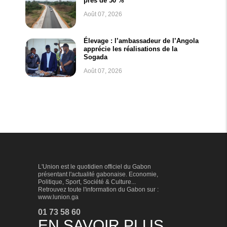
près de 50 %
Août 07, 2026
Élevage : l’ambassadeur de l’Angola
apprécie les réalisations de la
Sogada
Août 07, 2026
L'Union est le quotidien officiel du Gabon
présentant l'actualité gabonaise. Economie,
Politique, Sport, Société & Culture...
Retrouvez toute l'information du Gabon sur :
www.lunion.ga
01 73 58 60
EN SAVOIR PLUS