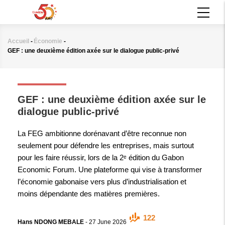
Aller
MAIN
au
NAVIGATION
contenu
principal
Accueil
-
Économie
-
Fil
GEF : une deuxième édition axée sur le dialogue public-privé
d'Ariane
ÉCONOMIE
GEF : une deuxième édition axée sur le
dialogue public-privé
La FEG ambitionne dorénavant d’être reconnue non
seulement pour défendre les entreprises, mais surtout
pour les faire réussir, lors de la 2ᵉ édition du Gabon
Economic Forum. Une plateforme qui vise à transformer
l’économie gabonaise vers plus d’industrialisation et
moins dépendante des matières premières.
122
Hans NDONG MEBALE
-
27 June 2026