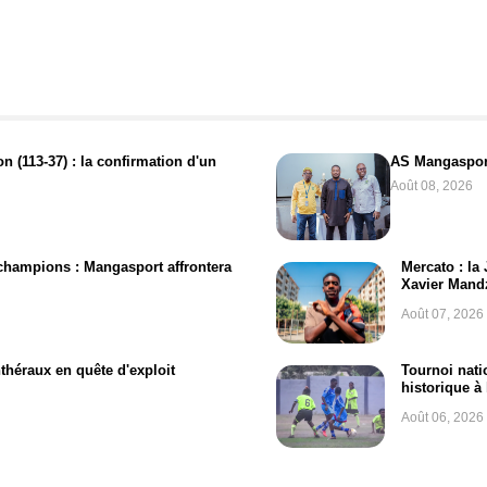
 (113-37) : la confirmation d'un
AS Mangaspor
Août 08, 2026
 champions : Mangasport affrontera
Mercato : la
Xavier Mand
Août 07, 2026
théraux en quête d'exploit
Tournoi nati
historique à
Août 06, 2026