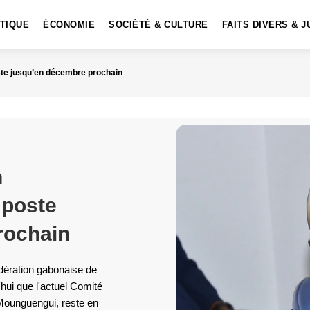
ITIQUE
ÉCONOMIE
SOCIÉTÉ & CULTURE
FAITS DIVERS & J
oste jusqu’en décembre prochain
n
 poste
rochain
dération gabonaise de
'hui que l'actuel Comité
n Mounguengui, reste en