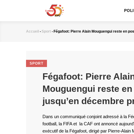
MAIN
Aller
NAVIGATION
au
POL
contenu
principal
Accueil
-
Sport
-
Fégafoot: Pierre Alain Mouguengui reste en p
Fil
d'Ariane
SPORT
Fégafoot: Pierre Alai
Mouguengui reste en
jusqu’en décembre p
Dans un communiqué conjoint adressé à la Fé
football, la FIFA et la CAF ont annoncé aujourd
exécutif de la Fégafoot, dirigé par Pierre-Alai