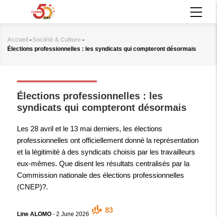
Aller
MAIN
au
NAVIGATION
contenu
principal
Accueil
-
Société & Culture
-
Fil
Élections professionnelles : les syndicats qui compteront désormais
d'Ariane
SOCIÉTÉ & CULTURE
Élections professionnelles : les
syndicats qui compteront désormais
Les 28 avril et le 13 mai derniers, les élections
professionnelles ont officiellement donné la représentation
et la légitimité à des syndicats choisis par les travailleurs
eux-mêmes. Que disent les résultats centralisés par la
Commission nationale des élections professionnelles
(CNEP)?.
83
Line ALOMO
-
2 June 2026