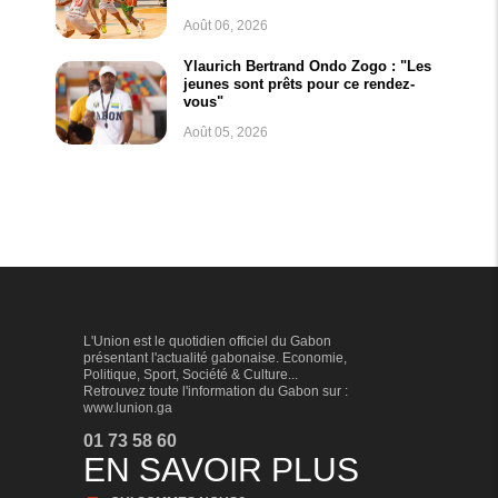
Août 06, 2026
Ylaurich Bertrand Ondo Zogo : "Les
jeunes sont prêts pour ce rendez-
vous"
Août 05, 2026
L'Union est le quotidien officiel du Gabon
présentant l'actualité gabonaise. Economie,
Politique, Sport, Société & Culture...
Retrouvez toute l'information du Gabon sur :
www.lunion.ga
01 73 58 60
EN SAVOIR PLUS