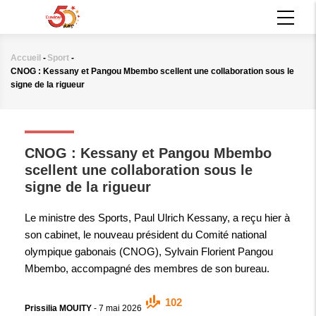
Aller
MAIN
au
NAVIGATION
contenu
principal
Accueil
-
Sport
-
Fil
CNOG : Kessany et Pangou Mbembo scellent une collaboration sous le
d'Ariane
signe de la rigueur
SPORT
CNOG : Kessany et Pangou Mbembo
scellent une collaboration sous le
signe de la rigueur
Le ministre des Sports, Paul Ulrich Kessany, a reçu hier à
son cabinet, le nouveau président du Comité national
olympique gabonais (CNOG), Sylvain Florient Pangou
Mbembo, accompagné des membres de son bureau.
102
Prissilia MOUITY
-
7 mai 2026