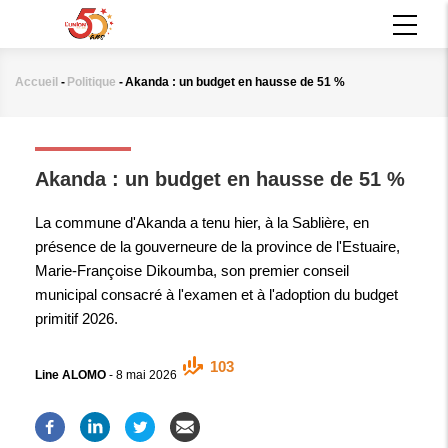
Aller
MAIN
au
NAVIGATION
contenu
principal
Accueil
-
Politique
-
Akanda : un budget en hausse de 51 %
Fil
d'Ariane
POLITIQUE
Akanda : un budget en hausse de 51 %
La commune d'Akanda a tenu hier, à la Sablière, en
présence de la gouverneure de la province de l'Estuaire,
Marie-Françoise Dikoumba, son premier conseil
municipal consacré à l'examen et à l'adoption du budget
primitif 2026.
103
Line ALOMO
-
8 mai 2026