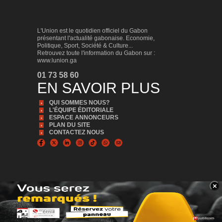
L'Union est le quotidien officiel du Gabon
présentant l'actualité gabonaise. Economie,
Politique, Sport, Société & Culture...
Retrouvez toute l'information du Gabon sur :
www.lunion.ga
01 73 58 60
EN SAVOIR PLUS
QUI SOMMES NOUS?
L'ÉQUIPE ÉDITORIALE
ESPACE ANNONCEURS
PLAN DU SITE
CONTACTEZ NOUS
×
BANNER_BAS
© Copyright 2024, Tous droits réservés | L'Union est édité par la Sonapresse
Plus d'infos, Plus proche de vous