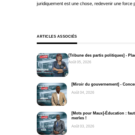
juridiquement est une chose, redevenir une force p
ARTICLES ASSOCIÉS
[Tribune des partis politiques] - Pla
Août 05, 2026
[Miroir du gouvernement] - Concer
Août 04, 2026
[Mots pour Maux]-Éducation : faut
merles !
Août 03, 2026