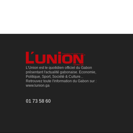
L'Union est le quotidien officiel du Gabon
présentant l'actualité gabonaise. Economie,
Politique, Sport, Société & Culture...
Retrouvez toute l'information du Gabon sur :
www.lunion.ga
01 73 58 60