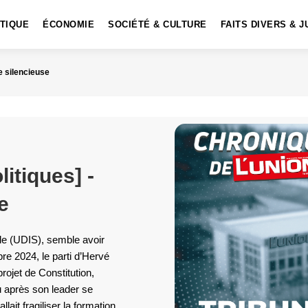
ITIQUE
ÉCONOMIE
SOCIÉTÉ & CULTURE
FAITS DIVERS & J
ce silencieuse
litiques] -
e
ale (UDIS), semble avoir
bre 2024, le parti d’Hervé
rojet de Constitution,
u après son leader se
lait fragiliser la formation