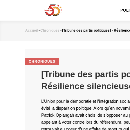
MAIN
Aller
NAVIGATION
au
POL
contenu
principal
Accueil
-
Chroniques
-
[Tribune des partis politiques] - Résilien
Fil
d'Ariane
CHRONIQUES
[Tribune des partis po
Résilience silencieus
L’Union pour la démocratie et l’intégration soci
évité la disparition politique. Alors qu'en novem
Patrick Opiangah avait choisi de s’opposer au p
appelant à voter contre lors du référendum, pe
retrouvait au coeur d’une affaire de moeurs qui al