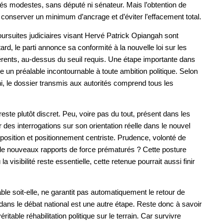
estés modestes, sans député ni sénateur. Mais l’obtention de
 conserver un minimum d’ancrage et d’éviter l’effacement total.
oursuites judiciaires visant Hervé Patrick Opiangah sont
d, le parti annonce sa conformité à la nouvelle loi sur les
hérents, au-dessus du seuil requis. Une étape importante dans
e un préalable incontournable à toute ambition politique. Selon
i, le dossier transmis aux autorités comprend tous les
reste plutôt discret. Peu, voire pas du tout, présent dans les
r des interrogations sur son orientation réelle dans le nouvel
opposition et positionnement centriste. Prudence, volonté de
r de nouveaux rapports de force prématurés ? Cette posture
 visibilité reste essentielle, cette retenue pourrait aussi finir
ble soit-elle, ne garantit pas automatiquement le retour de
dans le débat national est une autre étape. Reste donc à savoir
ritable réhabilitation politique sur le terrain. Car survivre