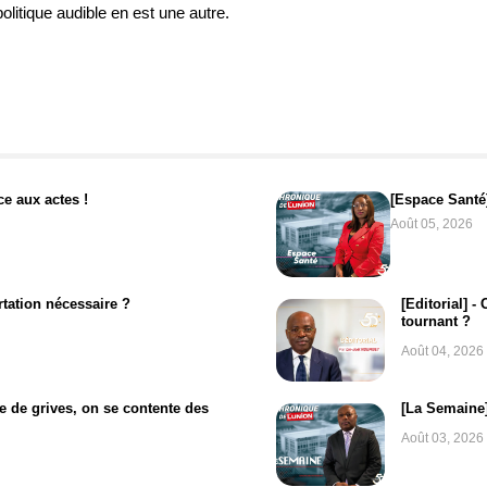
olitique audible en est une autre.
ce aux actes !
[Espace Santé
Août 05, 2026
tation nécessaire ?
[Editorial] -
tournant ?
Août 04, 2026
e de grives, on se contente des
[La Semaine]
Août 03, 2026