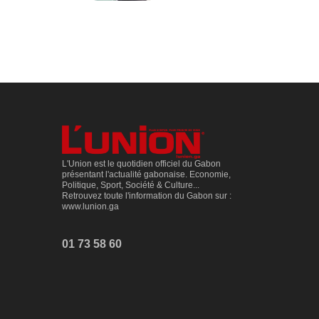
L'Union est le quotidien officiel du Gabon
présentant l'actualité gabonaise. Economie,
Politique, Sport, Société & Culture...
Retrouvez toute l'information du Gabon sur :
www.lunion.ga
01 73 58 60