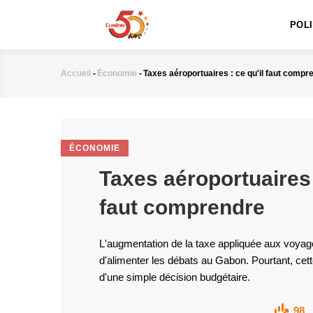
MAIN
Aller
NAVIGATION
au
POL
contenu
principal
Accueil
-
Économie
-
Taxes aéroportuaires : ce qu'il faut compr
Fil
d'Ariane
ÉCONOMIE
Taxes aéroportuaires :
faut comprendre
L'augmentation de la taxe appliquée aux voyag
d'alimenter les débats au Gabon. Pourtant, cett
d'une simple décision budgétaire.
98