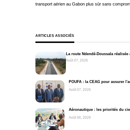
transport aérien au Gabon plus sûr sans comprome
ARTICLES ASSOCIÉS
La route Ndendé-Doussala réalisée 
Août 07, 2026
POUFA : la CEAG pour assurer l'acq
Août 07, 2026
Aéronautique : les priorités du ci
Août 06, 2026