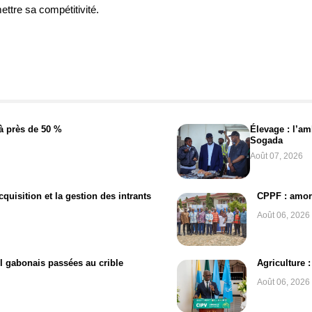
ttre sa compétitivité.
à près de 50 %
Élevage : l’am
Sogada
Août 07, 2026
uisition et la gestion des intrants
CPPF : amorc
Août 06, 2026
el gabonais passées au crible
Agriculture 
Août 06, 2026