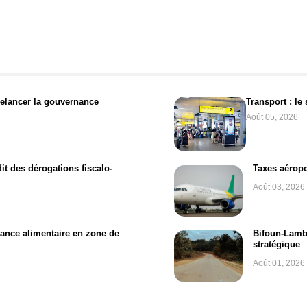
relancer la gouvernance
Transport : le
Août 05, 2026
t des dérogations fiscalo-
Taxes aéropo
Août 03, 2026
isance alimentaire en zone de
Bifoun-Lamba
stratégique
Août 01, 2026