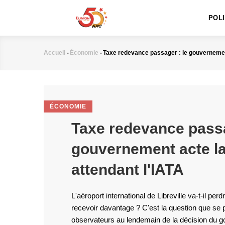
MAIN
Aller
NAVIGATION
au
POL
contenu
principal
Accueil
-
Économie
-
Taxe redevance passager : le gouvernement
Fil
d'Ariane
ÉCONOMIE
Taxe redevance passa
gouvernement acte la
attendant l'IATA
L'aéroport international de Libreville va-t-il pe
recevoir davantage ? C'est la question que se
observateurs au lendemain de la décision du g